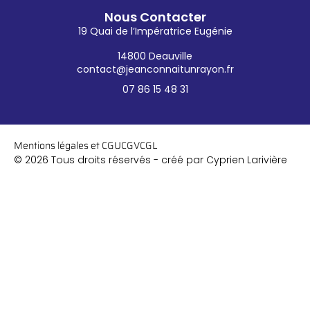
Nous Contacter
19 Quai de l’Impératrice Eugénie
14800 Deauville
contact@jeanconnaitunrayon.fr
07 86 15 48 31
Mentions légales et CGU
CGV
CGL
© 2026 Tous droits réservés - créé par Cyprien Larivière